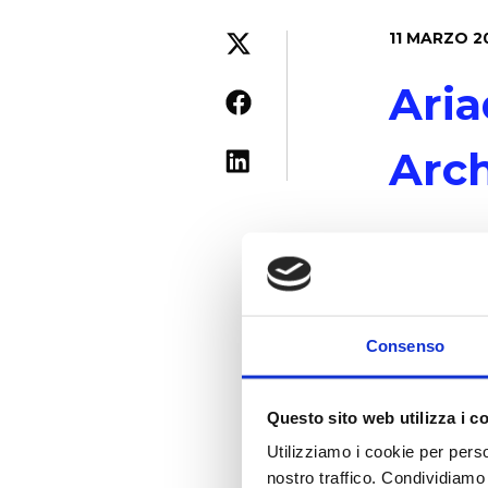
11 MARZO 2
Aria
Arch
Ariadne S
organizzat
Quest'ann
Consenso
sull'Archi
dall'Assoc
Questo sito web utilizza i c
aziende e 
Utilizziamo i cookie per perso
dell'infor
nostro traffico. Condividiamo 