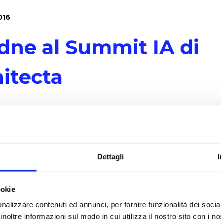
016
dne al Summit IA di
itecta
ponsor al Summit sull'Architettura dell'Informazio
o per il 10° anno dall'Associazione Architecta.
o Ariadne è presente come Main Sponsor al Sum
Dettagli
tettura dell'Informazione organizzato per il 10° an
iazione Architecta, un evento per studenti, professi
ookie
tutti coloro che operano nel campo dell'architett
nalizzare contenuti ed annunci, per fornire funzionalità dei socia
mazione e dell'user experience design.
inoltre informazioni sul modo in cui utilizza il nostro sito con i 