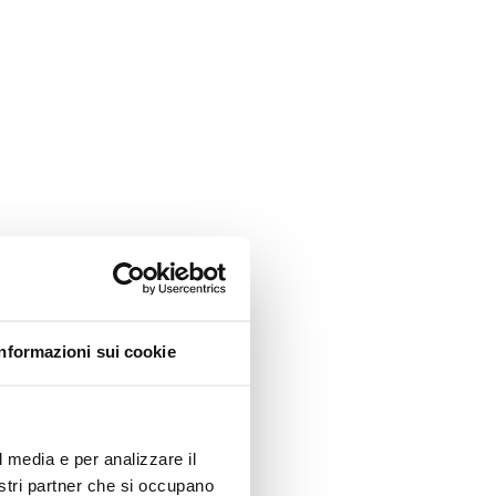
ne
mit
Informazioni sui cookie
no
onisti,
ura
l media e per analizzare il
nostri partner che si occupano