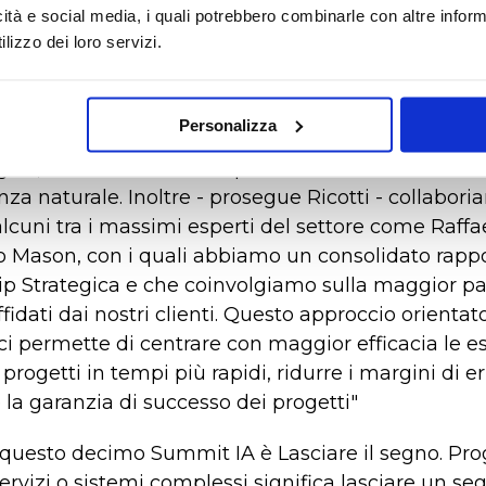
icità e social media, i quali potrebbero combinarle con altre inform
chiederanno cosa ci fa una società di web engineer
lizzo dei loro servizi.
ento dedicato alle pratiche di progettazione
mazione - afferma Marcello Ricotti, CEO di Aradne 
 nostro lavoro l'analisi e la progettazione sono par
Personalizza
e e assolutamente fondamentale del nostro appro
ico, tanto che la nostra presenza ci è sembrata u
a naturale. Inoltre - prosegue Ricotti - collabor
lcuni tra i massimi esperti del settore come Raff
 Mason, con i quali abbiamo un consolidato rappo
ip Strategica e che coinvolgiamo sulla maggior pa
ffidati dai nostri clienti. Questo approccio orientat
i ci permette di centrare con maggior efficacia le e
i progetti in tempi più rapidi, ridurre i margini di e
 la garanzia di successo dei progetti"
i questo decimo Summit IA è Lasciare il segno. Pro
servizi o sistemi complessi significa lasciare un se