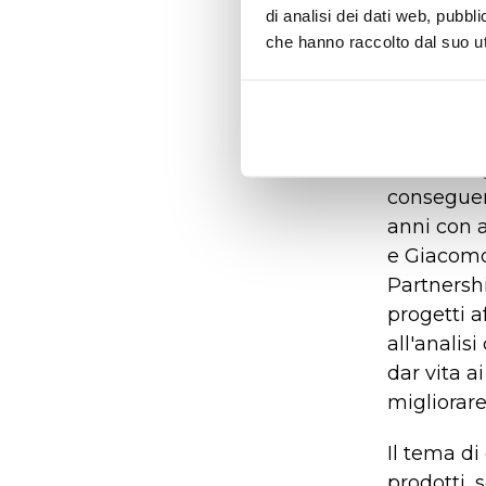
di analisi dei dati web, pubbl
"Molti si 
che hanno raccolto dal suo uti
questo ev
dell’infor
realtà nel
integrant
metodolog
conseguenz
anni con a
e Giacomo
Partnersh
progetti a
all'analis
dar vita a
migliorare
Il tema d
prodotti, 