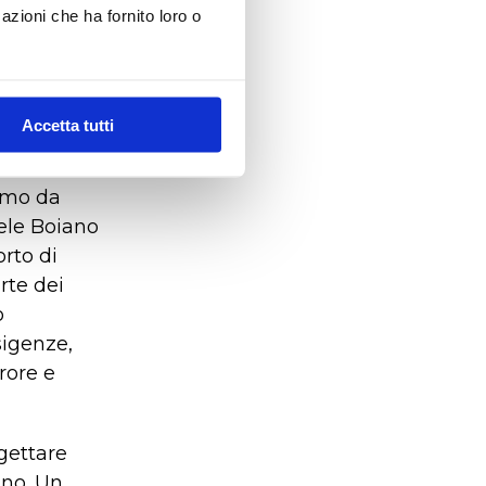
azioni che ha fornito loro o
ing a
- ma in
te
Accetta tutti
ccio
na
iamo da
aele Boiano
rto di
rte dei
o
sigenze,
rrore e
gettare
gno. Un