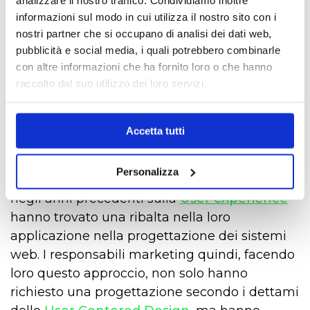
offrire un bene o servizio ad un utente finale.
informazioni sul modo in cui utilizza il nostro sito con i
nostri partner che si occupano di analisi dei dati web,
Siamo ancora lontani da una visione in cui è
pubblicità e social media, i quali potrebbero combinarle
quest'ultimo al centro della progettazione.
con altre informazioni che ha fornito loro o che hanno
raccolto dal suo utilizzo dei loro servizi.
Il primo passo della trasformazione è stato
quello per cui si è iniziato ad offrire le
piattaforme in risposta diretta alle
esigenze
Accetta tutti
di marketing
, arrivando in molti casi ad
invertire il rapporto precedente.
Personalizza
Parallelamente il lavoro e le teorie condotte
negli anni precedenti sulla
User eXperience
hanno trovato una ribalta nella loro
applicazione nella progettazione dei sistemi
web. I responsabili marketing quindi, facendo
loro questo approccio, non solo hanno
richiesto una progettazione secondo i dettami