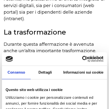
servizi digitali, sia per i consumatori (web
portal) sia per i dipendenti delle aziende
(intranet).
La trasformazione
Durante questa affermazione è avvenuta
anche un'altra importante trasformazione.
Abbiamo visto che la nascita delle
piattaforme di portale è stata guidata dalle
Consenso
Dettagli
Informazioni sui cookie
necessità di chi avrebbe dovuto sviluppare e
mantenere i portali stessi. Una piattaforma
era quindi adottata in primis dal dipartimento
Questo sito web utilizza i cookie
ICT delle aziende, su richiesta del Marketing,
Utilizziamo i cookie per personalizzare contenuti ed
essendo questi a loro volta chiamati a
annunci, per fornire funzionalità dei social media e per
rispondere alla strategia di business mirata ad
analizzare il nostro traffico. Condividiamo inoltre