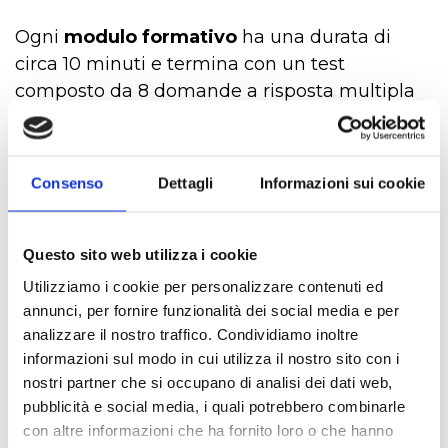
Ogni
modulo formativo
ha una durata di
circa 10 minuti e termina con un test
composto da 8 domande a risposta multipla
senza limite di tempo.
La tipologia di Learning Object utilizzata
Consenso
Dettagli
Informazioni sui cookie
all’interno di questi moduli formativi espone
gli argomenti in maniera sequenziale, in stile
tutorial
, attraverso l’uso combinato di
Questo sito web utilizza i cookie
elementi di testo scritto, parlato, immagini ed
Utilizziamo i cookie per personalizzare contenuti ed
animazioni.
annunci, per fornire funzionalità dei social media e per
analizzare il nostro traffico. Condividiamo inoltre
I moduli formativi, inoltre, sono stati arricchiti
informazioni sul modo in cui utilizza il nostro sito con i
con un alto livello di multimedialità che si
nostri partner che si occupano di analisi dei dati web,
caratterizza per un numero minimo di pagine
pubblicità e social media, i quali potrebbero combinarle
statiche ed un numero elevato di animazioni
con altre informazioni che ha fornito loro o che hanno