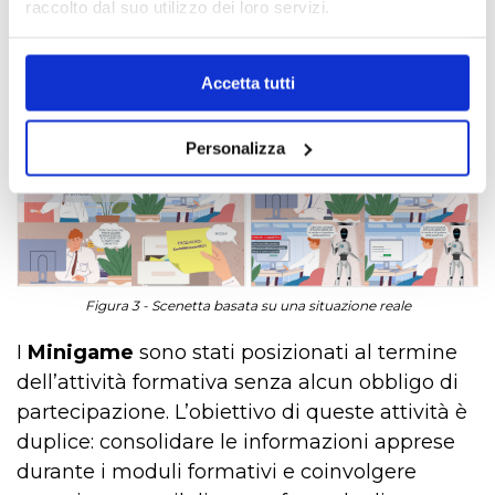
(Pop-up, Drag&drop).
raccolto dal suo utilizzo dei loro servizi.
Infine, per aumentare il
livello di attenzione
Accetta tutti
sono state create delle scenette basate su
scenari reali.
Personalizza
Figura 3 - Scenetta basata su una situazione reale
I
Minigame
sono stati posizionati al termine
dell’attività formativa senza alcun obbligo di
partecipazione. L’obiettivo di queste attività è
duplice: consolidare le informazioni apprese
durante i moduli formativi e coinvolgere