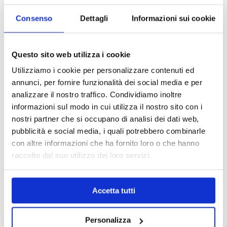
pensato di strutturarle e renderle disponibili
Consenso
Dettagli
Informazioni sui cookie
H24 con l’ausilio di un LMS (Learning
Management System), in particolare
MOODLE, la piattaforma di apprendimento
Questo sito web utilizza i cookie
progettata per fornire a educatori,
Utilizziamo i cookie per personalizzare contenuti ed
amministratori e studenti un sistema
annunci, per fornire funzionalità dei social media e per
integrato, affidabile e sicuro
per creare
analizzare il nostro traffico. Condividiamo inoltre
ambienti di apprendimento personalizzati.
informazioni sul modo in cui utilizza il nostro sito con i
nostri partner che si occupano di analisi dei dati web,
In questo modo è stato possibile creare un
pubblicità e social media, i quali potrebbero combinarle
percorso didattico organizzato in 40 unità per
con altre informazioni che ha fornito loro o che hanno
raccolto dal suo utilizzo dei loro servizi.
un totale di circa 160 ore di erogazione. Il mio
ruolo è stato quello di formare
l’amministratore e tutor della piattaforma per
Accetta tutti
il caricamento e la strutturazione delle
lezioni/videolezioni, la gestione degli utenti e
Personalizza
relativi accessi.