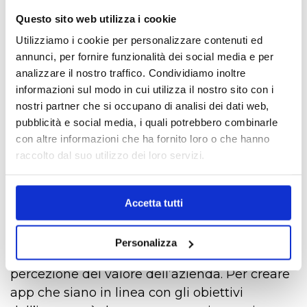
essere veloce, semplice ed intuitiva.
Questo sito web utilizza i cookie
Spesso si pensa erroneamente che solo le
Utilizziamo i cookie per personalizzare contenuti ed
grandi aziende abbiano il potere di creare app
annunci, per fornire funzionalità dei social media e per
analizzare il nostro traffico. Condividiamo inoltre
mobile personalizzate. Al contrario, secondo la
informazioni sul modo in cui utilizza il nostro sito con i
nostra esperienza qualsiasi attività, che sia di
nostri partner che si occupano di analisi dei dati web,
piccole o medie dimensioni, è in grado di
pubblicità e social media, i quali potrebbero combinarle
realizzare la propria app contribuendo alla
con altre informazioni che ha fornito loro o che hanno
crescita della propria azienda!
raccolto dal suo utilizzo dei loro servizi.
Quando scarichiamo un’app la prima cosa
che facciamo è associare una determinata
Accetta tutti
icona ad una determinata azienda: questo è il
primo passo su cui si fonda la cosiddetta
Personalizza
brand awareness
e che aumenta la
percezione del valore dell’azienda. Per creare
app che siano in linea con gli obiettivi