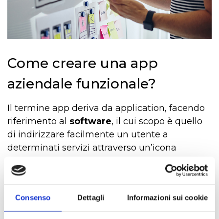
Come creare una app
aziendale funzionale?
Il termine app deriva da application, facendo
riferimento al
software
, il cui scopo è quello
di indirizzare facilmente un utente a
determinati servizi attraverso un’icona
distintiva. La
creazione di un'app
in campo
aziendale è sempre un tema delicato che
merita un approccio razionale e sistematico.
Consenso
Dettagli
Informazioni sui cookie
Lo scopo principale di un’app è quello di