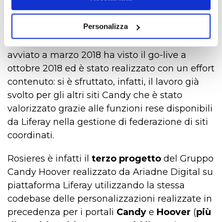
sito è stato realizzato in modo da poter essere
funzionale e flessibile per facilitare
Personalizza
l’inserimento dei contenuti di business e il
lancio di
campagne marketing
. Il progetto,
avviato a marzo 2018 ha visto il go-live a
ottobre 2018 ed è stato realizzato con un effort
contenuto: si è sfruttato, infatti, il lavoro già
svolto per gli altri siti Candy che è stato
valorizzato grazie alle funzioni rese disponibili
da Liferay nella gestione di federazione di siti
coordinati.
Rosieres è infatti il
terzo progetto
del Gruppo
Candy Hoover realizzato da Ariadne Digital su
piattaforma Liferay utilizzando la stessa
codebase delle personalizzazioni realizzate in
precedenza per i portali
Candy
e
Hoover
(
più