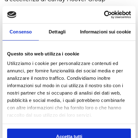
È online di nuovo
sito B2C
di Rosieres,
marchio locale leader in Francia, con oltre 150
Consenso
Dettagli
Informazioni sui cookie
anni di storia, che si caratterizza per la grande
attenzione alla qualità dei materiali e dei
prodotti proponendo elettrodomestici dal
Questo sito web utilizza i cookie
design di pregio.
Utilizziamo i cookie per personalizzare contenuti ed
annunci, per fornire funzionalità dei social media e per
Il portale, sviluppato da Ariadne Digital su
analizzare il nostro traffico. Condividiamo inoltre
Liferay, è stato progettato per essere in grado
informazioni sul modo in cui utilizza il nostro sito con i
di integrare in modo funzionale il catalogo
nostri partner che si occupano di analisi dei dati web,
all’interno del portale, dando grande spazio ai
pubblicità e social media, i quali potrebbero combinarle
prodotti e facilità d’accesso alle informazioni.
con altre informazioni che ha fornito loro o che hanno
Il catalogo è sincronizzato con le informazioni
raccolto dal suo utilizzo dei loro servizi.
provenienti dal PLM (
Product Lifecycle
Management
) recependone ogni modifica. Il
Accetta tutti