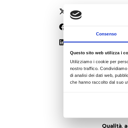
20 DICEMBR
Prem
Consenso
al s
Questo sito web utilizza i c
Utilizziamo i cookie per perso
Qualità, a
nostro traffico. Condividiamo 
di Pavia è 
di analisi dei dati web, pubbl
che hanno raccolto dal suo uti
Dal 2003 i
istituzion
anni 2000
congiunt
Qualità
,
a