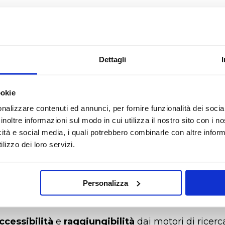
E 2019
io "Eccellenza Web 
Dettagli
ito del Comune di Pavi
ookie
nalizzare contenuti ed annunci, per fornire funzionalità dei socia
ccessibilità e raggiungibilità dai motori di ricerca
inoltre informazioni sul modo in cui utilizza il nostro sito con i 
il N.1
icità e social media, i quali potrebbero combinarle con altre inform
lizzo dei loro servizi.
l Comune di Pavia si affida ad Ariadne per il suo s
ale: dopo i premi internazionali vinti già a metà de
Personalizza
 ecco un nuovo riconoscimento dell'operato del 
o
Comune Pavia + Ariadne
.
ccessibilità
e
raggiungibilità
dai motori di ricerc