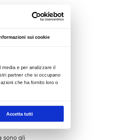
2019"
Informazioni sui cookie
a
l media e per analizzare il
: il Comune
nostri partner che si occupano
azioni che ha fornito loro o
ito
i primi
Accetta tutti
team
a sono gli