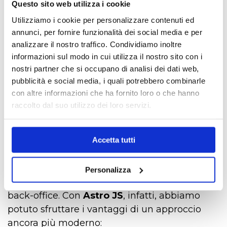
Questo sito web utilizza i cookie
Per l’
implementazione
si è scelto di adottare
Utilizziamo i cookie per personalizzare contenuti ed
un’architettura che prevede il
annunci, per fornire funzionalità dei social media e per
analizzare il nostro traffico. Condividiamo inoltre
disaccoppiamento del front-end dal back-
informazioni sul modo in cui utilizza il nostro sito con i
end, architettura che utilizza le
headless API
nostri partner che si occupano di analisi dei dati web,
native delle versioni più recenti della
pubblicità e social media, i quali potrebbero combinarle
piattaforma
Liferay DXP
a cui sono state
con altre informazioni che ha fornito loro o che hanno
aggiunte API personalizzate a soddisfare tutte
raccolto dal suo utilizzo dei loro servizi.
le esigenze del progetto. Il front-end,
staticizzato, è stato generato utilizzando
Astro, un popolare static site generator per
Accetta tutti
realizzare siti web ricchi di contenuti che
funzionano in modo rapido e fluido,
Personalizza
semplificando anche l’attività redazionale di
back-office. Con
Astro JS
, infatti, abbiamo
potuto sfruttare i vantaggi di un approccio
ancora più moderno: