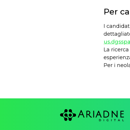
Per c
I candidat
dettagliat
us.dgsspa
La ricerca
esperienza
Per i neola