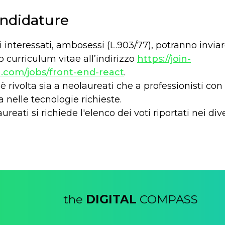
andidature
i interessati, ambosessi (L.903/77), potranno invia
o curriculum vitae all’indirizzo
https://join-
.com/jobs/front-end-react
.
 è rivolta sia a neolaureati che a professionisti con
 nelle tecnologie richieste.
ureati si richiede l'elenco dei voti riportati nei div
the
DIGITAL
COMPASS