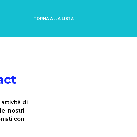
TORNA ALLA LISTA
act
ttività di
ei nostri
onisti con