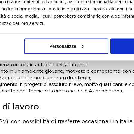
noscenza del tool Postman
nalizzare contenuti ed annunci, per fornire funzionalità dei socia
a delle best practices SEO e dei core web vitals
inoltre informazioni sul modo in cui utilizza il nostro sito con i 
a delle problematiche legate all’accessibilità dello sviluppo 
icità e social media, i quali potrebbero combinarle con altre inform
lizzo dei loro servizi.
e
Personalizza
o a tempo indeterminato;
so di crescita tecnica con acquisizione di competenze di e
enza di corsi in aula da 1 a 3 settimane;
ento in un ambiente giovane, motivato e competente, con at
Azienda all'interno di un team di colleghi;
lgimento in progetti di assoluto rilievo, molto qualificanti e 
iretto con i tecnici e la direzione delle Aziende clienti.
di lavoro
PV), con possibilità di trasferte occasionali in Italia