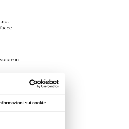
ript
rfacce
vorare in
er la
Informazioni sui cookie
 o GRAPHQL)
 esempio