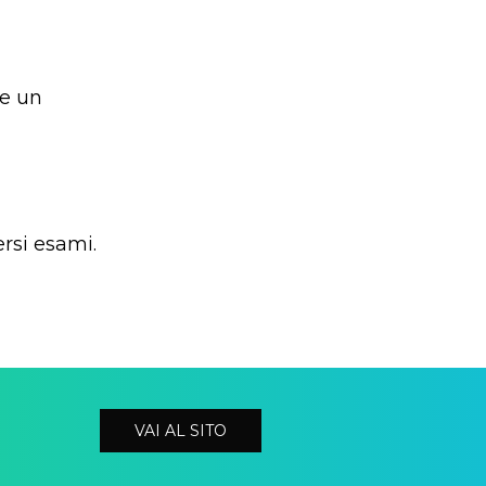
re un
ersi esami.
VAI AL SITO