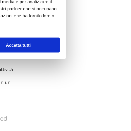
l media e per analizzare il
nostri partner che si occupano
di siti
azioni che ha fornito loro o
Accetta tutti
ccellenza
tività
con un
 ed