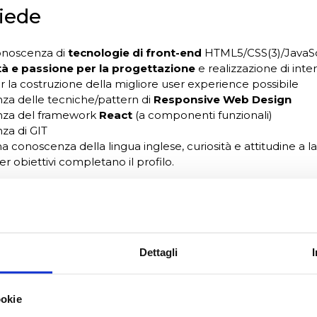
hiede
noscenza di
tecnologie di front-end
HTML5/CSS(3)/JavaSc
ità e passione per la progettazione
e realizzazione di inte
er la costruzione della migliore user experience possibile
za delle tecniche/pattern di
Responsive Web Design
za del framework
React
(a componenti funzionali)
za di GIT
 conoscenza della lingua inglese, curiosità e attitudine a la
r obiettivi completano il profilo.
oltre considerati elementi distintivi
za del preprocessore CSS Sass e della metodologia BEM p
i file css/scss
Dettagli
a nello sviluppo di SPA in architetture a servizi (API REST
za di Gatsby JS
za in contesti di catene di deploy automatizzate (come ad
ookie
AWS Code Pipeline e simili).