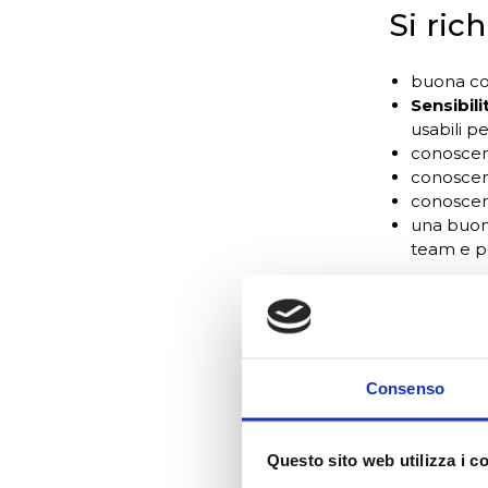
Si ric
buona co
Sensibil
usabili p
conoscen
conoscen
conoscen
una buona
team e pe
Vengono in
conoscen
scrittura d
Consenso
esperienz
conoscen
esperien
Questo sito web utilizza i c
Jenkins, 