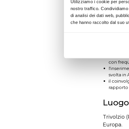
buona co
Utilizziamo i cookie per perso
conoscenz
nostro traffico. Condividiamo 
conoscenz
di analisi dei dati web, pubbl
internet.
che hanno raccolto dal suo uti
Si offr
contratt
un percor
con frequ
l'inserim
svolta in 
il coinvo
rapporto d
Luogo 
Trivolzio (
Europa.