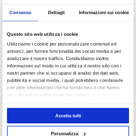
configurazione dell’application server
Apache Tomcat
Consenso
Dettagli
Informazioni sui cookie
Esperienza maturata nell’approccio di
deploy con container (e.g. Docker)
Questo sito web utilizza i cookie
Attitudine al lavoro in team e problem
Utilizziamo i cookie per personalizzare contenuti ed
solving
annunci, per fornire funzionalità dei social media e per
analizzare il nostro traffico. Condividiamo inoltre
Sono ritenuti un plus
informazioni sul modo in cui utilizza il nostro sito con i
nostri partner che si occupano di analisi dei dati web,
Conoscenza ed utilizzo dei servizi cloud
pubblicità e social media, i quali potrebbero combinarle
AWS
con altre informazioni che ha fornito loro o che hanno
raccolto dal suo utilizzo dei loro servizi.
Conoscenza del linguaggio di
programmazione Java nelle versioni
precedenti alla versione 11
Accetta tutti
Conoscenza di React e/o di altri
framework javascript di front-end
Personalizza